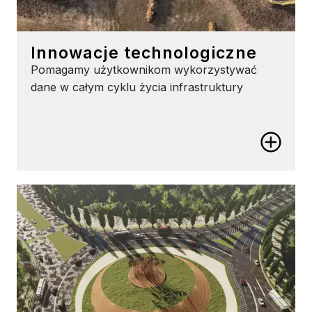
Innowacje technologiczne
Pomagamy użytkownikom wykorzystywać
dane w całym cyklu życia infrastruktury
Innowacje technologiczne
Uwolnij potencjał danych
Lepiej zarządzaj danymi i korzystaj z nich, niezależnie
od tego, gdzie i jak zostały utworzone, dzięki
naszemu otwartemu oprogramowaniu do cyfrowych
bliźniaków.
Zwiększ produktywność dzięki sztucznej
inteligencji
Zwiększ produktywność i popraw wyniki w swojej
organizacji dzięki naszym aplikacjom inżynieryjnym
opartym na sztucznej inteligencji.
Poznaj rozwiązania geoprzestrzenne 3D