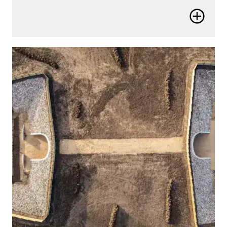
Osiągaj więcej
Zwiększ produktywność, popraw wydajność i pokonaj
niedobory zasobów i umiejętności, aby zapewnić
lepsze wyniki.
Poznaj pełny kontekst
Podejmuj bardziej świadome decyzje, rozumiejąc
zasoby w ich pełnym kontekście, nad i pod ziemią,
w dowolnej skali.
Buduj lepszą infrastrukturę
Usprawnij procesy projektowania, budowy
i eksploatacji w celu uzyskania bardziej
zrównoważonej i odpornej infrastruktury.