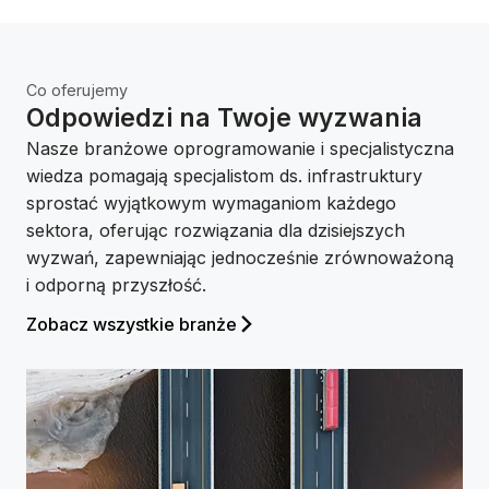
Twoje dane zawsze należą do Ciebie
Możesz mieć pewność, że nie wykorzystamy Twoich
danych do trenowania sztucznej inteligencji bez
Twojej zgody.
Co oferujemy
Odpowiedzi na Twoje wyzwania
Nie ma konfliktu między kosztami a śladem
węglowym
Nasze branżowe oprogramowanie i specjalistyczna
Popraw realizację projektów i efektywność zasobów,
wiedza pomagają specjalistom ds. infrastruktury
zmniejszając jednocześnie emisję dwutlenku węgla
sprostać wyjątkowym wymaganiom każdego
i ograniczając wpływ na klimat.
sektora, oferując rozwiązania dla dzisiejszych
wyzwań, zapewniając jednocześnie zrównoważoną
i odporną przyszłość.
Zobacz wszystkie branże