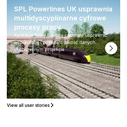
SPL Powerlines UK usprawnia
multidyscyplinarne cyfrowe
procesy pracy
Aplikacje firmy Bentley pomogły usprawnić
współpracę i poprawić jakość danych
w obszernym projekcie
View all user stories