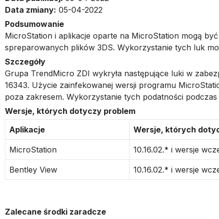
Data zmiany:
05-04-2022
Podsumowanie
MicroStation i aplikacje oparte na MicroStation mogą by
spreparowanych plików 3DS. Wykorzystanie tych luk moż
Szczegóły
Grupa TrendMicro ZDI wykryła następujące luki w zabe
16343. Użycie zainfekowanej wersji programu MicroStatio
poza zakresem. Wykorzystanie tych podatności podczas a
Wersje, których dotyczy problem
Aplikacje
Wersje, których doty
MicroStation
10.16.02.* i wersje wcz
Bentley View
10.16.02.* i wersje wcz
Zalecane środki zaradcze