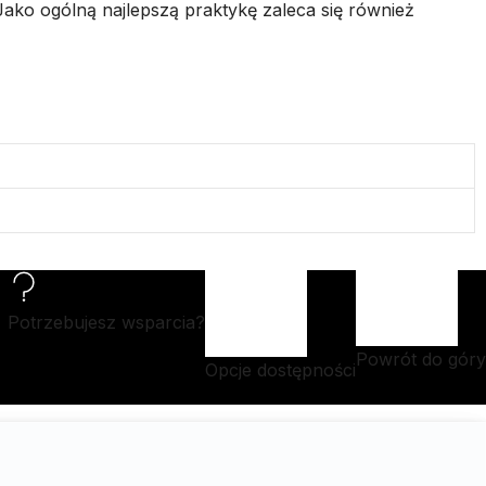
 Jako ogólną najlepszą praktykę zaleca się również
Potrzebujesz wsparcia?
Powrót do góry
Opcje dostępności