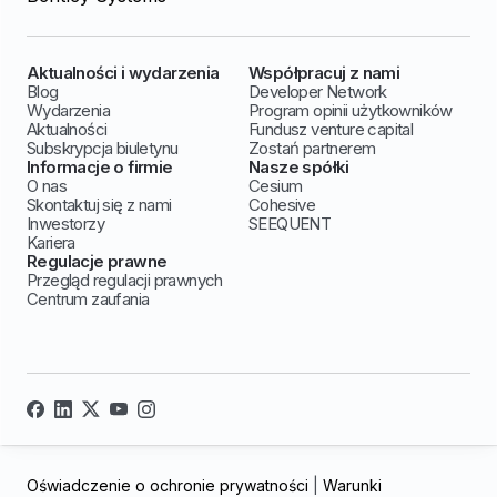
Aktualności i wydarzenia
Współpracuj z nami
Blog
Developer Network
Wydarzenia
Program opinii użytkowników
Aktualności
Fundusz venture capital
Subskrypcja biuletynu
Zostań partnerem
Informacje o firmie
Nasze spółki
O nas
Cesium
Skontaktuj się z nami
Cohesive
Inwestorzy
SEEQUENT
Kariera
Regulacje prawne
Przegląd regulacji prawnych
Centrum zaufania
Oświadczenie o ochronie prywatności
|
Warunki