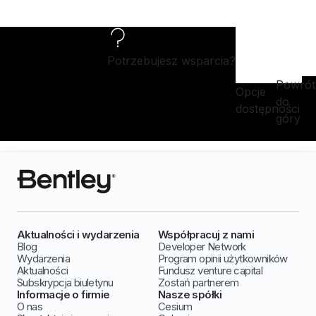
Potrzebujesz wsparcia?
Powrót
Opcje
do
dostępności
góry
Aktualności i wydarzenia
Współpracuj z nami
Blog
Developer Network
Wydarzenia
Program opinii użytkowników
Aktualności
Fundusz venture capital
Subskrypcja biuletynu
Zostań partnerem
Informacje o firmie
Nasze spółki
O nas
Cesium