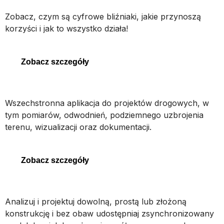
Cyfrowe bliźniaki
Zobacz, czym są cyfrowe bliźniaki, jakie przynoszą
korzyści i jak to wszystko działa!
Cyfrowe bliźniaki
Zobacz szczegóły
OpenRoads Designer
Wszechstronna aplikacja do projektów drogowych, w
tym pomiarów, odwodnień, podziemnego uzbrojenia
terenu, wizualizacji oraz dokumentacji.
OpenRoads Designer
Zobacz szczegóły
STAAD
Analizuj i projektuj dowolną, prostą lub złożoną
konstrukcję i bez obaw udostępniaj zsynchronizowany