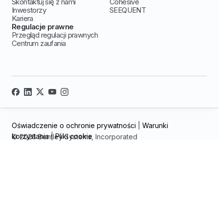
Skontaktuj się z nami
Cohesive
Inwestorzy
SEEQUENT
Kariera
Regulacje prawne
Przegląd regulacji prawnych
Centrum zaufania
Oświadczenie o ochronie prywatności
|
Warunki
korzystania
|
Pliki cookie
© 2026 Bentley Systems, Incorporated