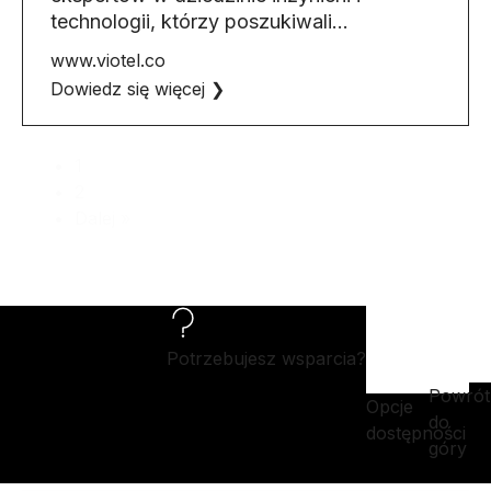
technologii, którzy poszukiwali…
www.viotel.co
Dowiedz się więcej ❯
1
2
Dalej »
Potrzebujesz wsparcia?
Powrót
Opcje
do
dostępności
góry