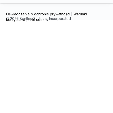
Oświadczenie o ochronie prywatności
|
Warunki
© 2026 Bentley Systems, Incorporated
korzystania
|
Pliki cookie