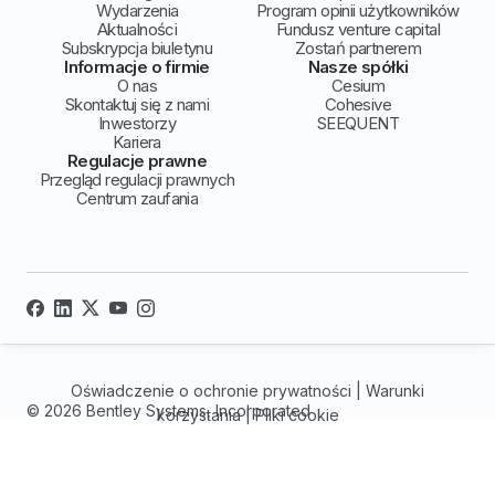
Wydarzenia
Program opinii użytkowników
Aktualności
Fundusz venture capital
Subskrypcja biuletynu
Zostań partnerem
Informacje o firmie
Nasze spółki
O nas
Cesium
Skontaktuj się z nami
Cohesive
Inwestorzy
SEEQUENT
Kariera
Regulacje prawne
Przegląd regulacji prawnych
Centrum zaufania
Oświadczenie o ochronie prywatności
|
Warunki
© 2026 Bentley Systems, Incorporated
korzystania
|
Pliki cookie