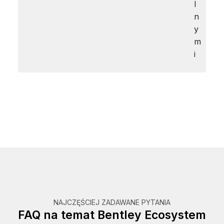
l
n
y
m
i
NAJCZĘŚCIEJ ZADAWANE PYTANIA
FAQ na temat Bentley Ecosystem