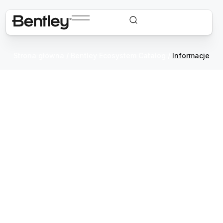
Strona główna
/
Bentley Ecosystem Catalog
/
Informacje
Aplikacje, dane
i usługi z naszego
ekosystemu