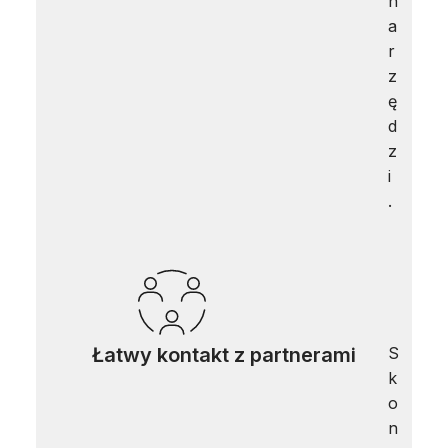
n
a
r
z
ę
d
z
i
.
Łatwy kontakt z partnerami
S
k
o
n