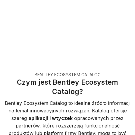
Od specjalistycznych szkoleń i doradztwa po
niestandardowe opracowywanie i integrację –
Bentley Ecosystem Catalog to Twój punkt
kompleksowej obsługi innowacyjnych
procesów pracy w infrastrukturze
BENTLEY ECOSYSTEM CATALOG
Czym jest Bentley Ecosystem
Catalog?
Bentley Ecosystem Catalog to idealne źródło informacji
na temat innowacyjnych rozwiązań. Katalog oferuje
szereg
aplikacji
i wtyczek
opracowanych przez
partnerów, które rozszerzają funkcjonalność
produktów lub platform firmy Bentley; mogą to być