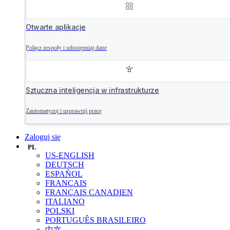
Otwarte aplikacje
Połącz zespoły i udostępniaj dane
Sztuczna inteligencja w infrastrukturze
Zautomatyzuj i usprawnij pracę
Zaloguj się
PL
US-ENGLISH
DEUTSCH
ESPAÑOL
FRANÇAIS
FRANÇAIS CANADIEN
ITALIANO
POLSKI
PORTUGUÊS BRASILEIRO
中文