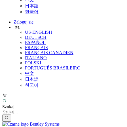
日本語
한국어
Zaloguj się
PL
US-ENGLISH
DEUTSCH
ESPAÑOL
FRANÇAIS
FRANÇAIS CANADIEN
ITALIANO
POLSKI
PORTUGUÊS BRASILEIRO
中文
日本語
한국어
Szukaj