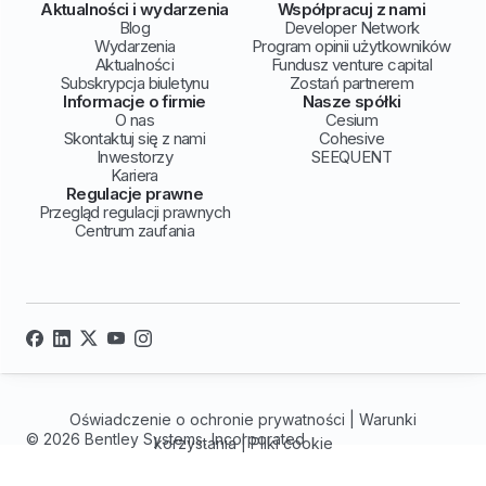
Aktualności i wydarzenia
Współpracuj z nami
Blog
Developer Network
Wydarzenia
Program opinii użytkowników
Aktualności
Fundusz venture capital
Subskrypcja biuletynu
Zostań partnerem
Informacje o firmie
Nasze spółki
O nas
Cesium
Skontaktuj się z nami
Cohesive
Inwestorzy
SEEQUENT
Kariera
Regulacje prawne
Przegląd regulacji prawnych
Centrum zaufania
Oświadczenie o ochronie prywatności
|
Warunki
© 2026 Bentley Systems, Incorporated
korzystania
|
Pliki cookie