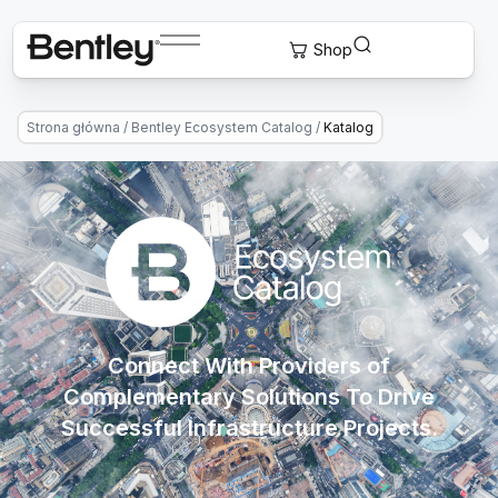
Strona główna
/
Bentley Ecosystem Catalog
/
Katalog
Connect With Providers of
Complementary Solutions To Drive
Successful Infrastructure Projects.