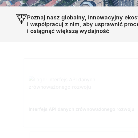
Poznaj nasz globalny, innowacyjny eko
i współpracuj z nim, aby usprawnić pro
i osiągnąć większą wydajność
Interfejs API danych zrównoważonego rozwoju