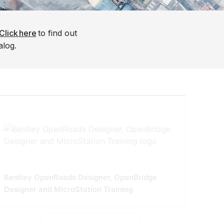
Click here
to find out
alog.
Bentley OpenRoads Designer, OpenBridge
Designer and MicroStation Training