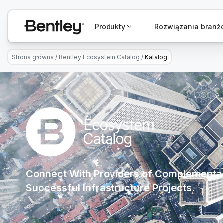
Produkty
Rozwiązania bran
Strona główna
/
Bentley Ecosystem Catalog
/
Katalog
Connect With Providers of Complementar
Successful Infrastructure Projects.