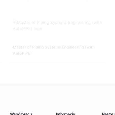
Master of Piping Systems Engineering (with
AutoPIPE)
Współpracuj
Informacje
Nasze 