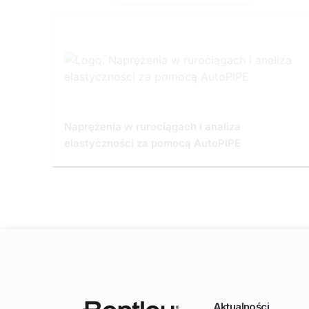
Naprężenia w rurociągach i analiza
elastyczności za pomocą AutoPIPE
Aktualności