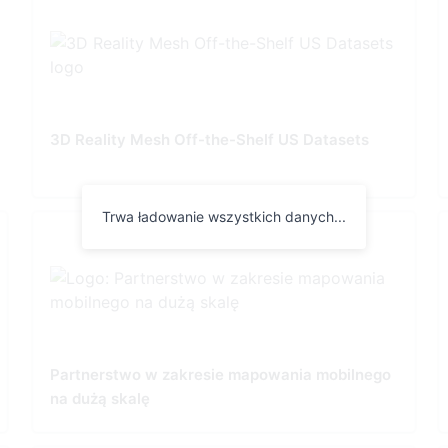
3D Reality Mesh Off-the-Shelf US Datasets
Trwa ładowanie wszystkich danych...
Partnerstwo w zakresie mapowania mobilnego
na dużą skalę