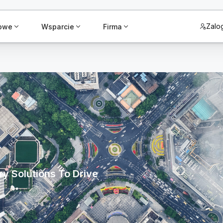
Zalog
żowe
Wsparcie
Firma
y Solutions To Drive