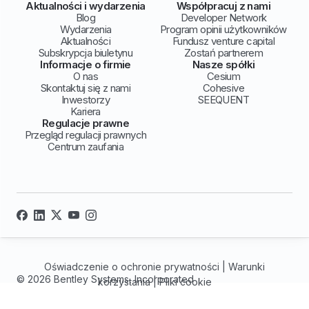
Aktualności i wydarzenia
Współpracuj z nami
Blog
Developer Network
Wydarzenia
Program opinii użytkowników
Aktualności
Fundusz venture capital
Subskrypcja biuletynu
Zostań partnerem
Informacje o firmie
Nasze spółki
O nas
Cesium
Skontaktuj się z nami
Cohesive
Inwestorzy
SEEQUENT
Kariera
Regulacje prawne
Przegląd regulacji prawnych
Centrum zaufania
Oświadczenie o ochronie prywatności
|
Warunki
© 2026 Bentley Systems, Incorporated
korzystania
|
Pliki cookie