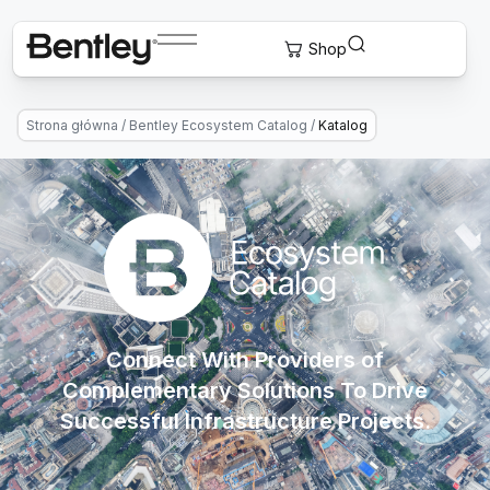
Strona główna
/
Bentley Ecosystem Catalog
/
Katalog
Connect With Providers of
Complementary Solutions To Drive
Successful Infrastructure Projects.