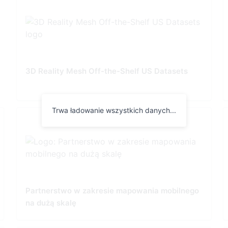
3D Reality Mesh Off-the-Shelf US Datasets
Trwa ładowanie wszystkich danych...
Partnerstwo w zakresie mapowania mobilnego
na dużą skalę