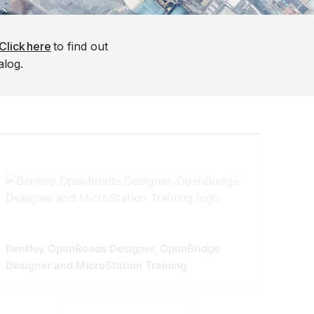
Click here
to find out
alog.
Bentley OpenRoads Designer, OpenBridge
Designer and MicroStation Training