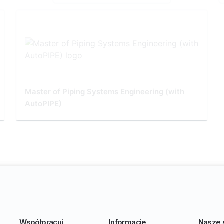
Master of Piping Systems Engineering (with
AutoPIPE)
Współpracuj
Informacje
Nasze 