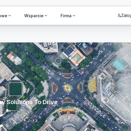
Zalog
żowe
Wsparcie
Firma
y Solutions To Drive