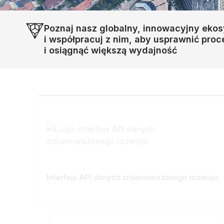
Poznaj nasz globalny, innowacyjny eko
i współpracuj z nim, aby usprawnić pro
i osiągnąć większą wydajność
Interfejs API danych zrównoważonego rozwoju