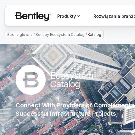
Produkty
Rozwiązania bran
Strona główna
/
Bentley Ecosystem Catalog
/
Katalog
Connect With Providers of Complementar
Successful Infrastructure Projects.