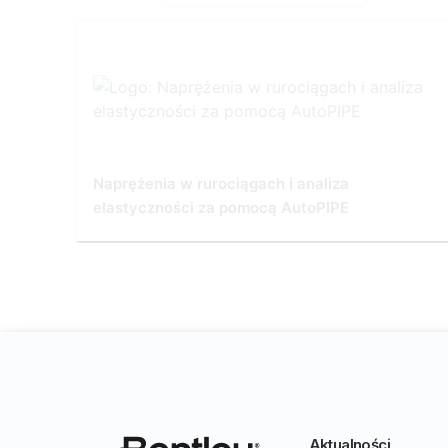
Naprężenia w rurociągach i analiza
elastyczności za pomocą AutoPIPE
Aktualności