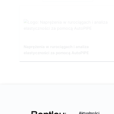
Naprężenia w rurociągach i analiza
elastyczności za pomocą AutoPIPE
Aktualności