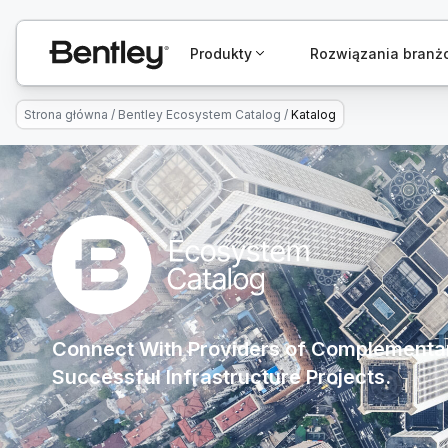
Produkty
Rozwiązania bran
Strona główna
/
Bentley Ecosystem Catalog
/
Katalog
Connect With Providers of Complementar
Successful Infrastructure Projects.