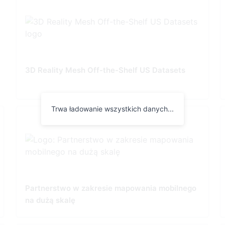
3D Reality Mesh Off-the-Shelf US Datasets
Trwa ładowanie wszystkich danych...
Partnerstwo w zakresie mapowania mobilnego
na dużą skalę