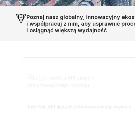
Poznaj nasz globalny, innowacyjny eko
i współpracuj z nim, aby usprawnić pro
i osiągnąć większą wydajność
Interfejs API danych zrównoważonego rozwoju