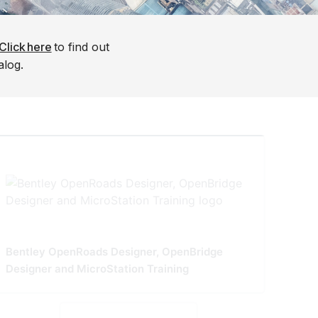
Click here
to find out
alog.
Bentley OpenRoads Designer, OpenBridge
Designer and MicroStation Training