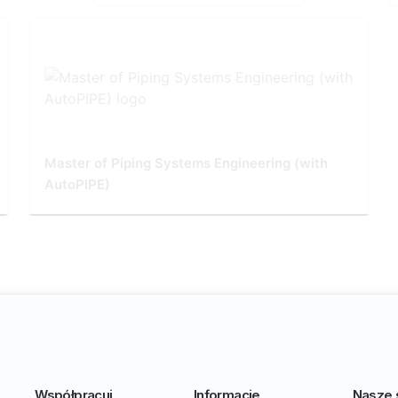
Master of Piping Systems Engineering (with
AutoPIPE)
Współpracuj
Informacje
Nasze 