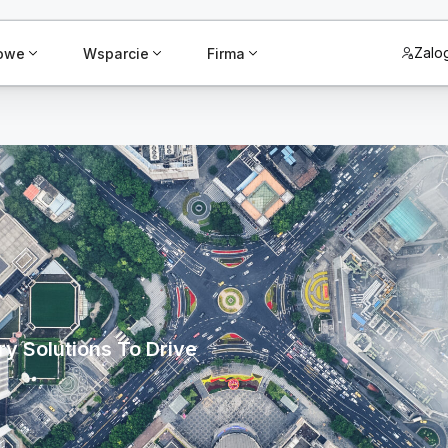
Zalog
żowe
Wsparcie
Firma
y Solutions To Drive