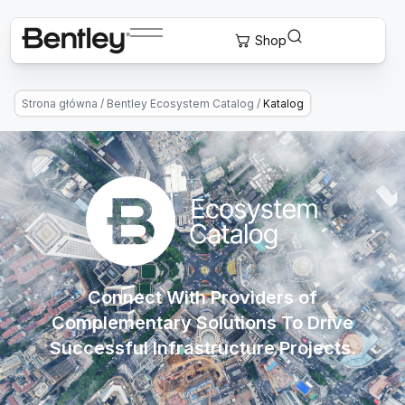
Strona główna
/
Bentley Ecosystem Catalog
/
Katalog
Connect With Providers of
Complementary Solutions To Drive
Successful Infrastructure Projects.