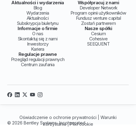
Aktualności i wydarzenia
Współpracuj z nami
Blog
Developer Network
Wydarzenia
Program opinii użytkowników
Aktualności
Fundusz venture capital
Subskrypcja biuletynu
Zostań partnerem
Informacje o firmie
Nasze spółki
O nas
Cesium
Skontaktuj się z nami
Cohesive
Inwestorzy
SEEQUENT
Kariera
Regulacje prawne
Przegląd regulacji prawnych
Centrum zaufania
Oświadczenie o ochronie prywatności
|
Warunki
© 2026 Bentley Systems, Incorporated
korzystania
|
Pliki cookie