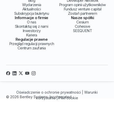
Blog
Developer Network
Wydarzenia
Program opinii użytkowników
Aktualności
Fundusz venture capital
Subskrypcja biuletynu
Zostań partnerem
Informacje o firmie
Nasze spółki
O nas
Cesium
Skontaktuj się z nami
Cohesive
Inwestorzy
SEEQUENT
Kariera
Regulacje prawne
Przegląd regulacji prawnych
Centrum zaufania
Oświadczenie o ochronie prywatności
|
Warunki
© 2026 Bentley Systems, Incorporated
korzystania
|
Pliki cookie