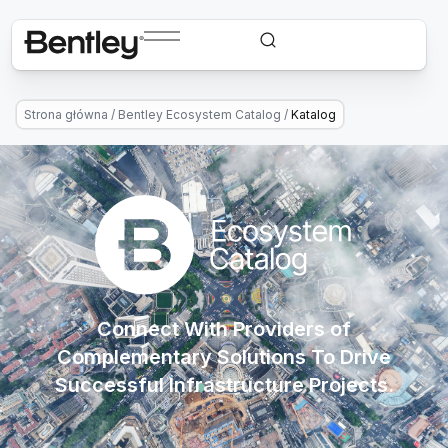
Strona główna
/
Bentley Ecosystem Catalog
/
Katalog
Connect With Providers of
Complementary Solutions To Drive
Successful Infrastructure Projects.