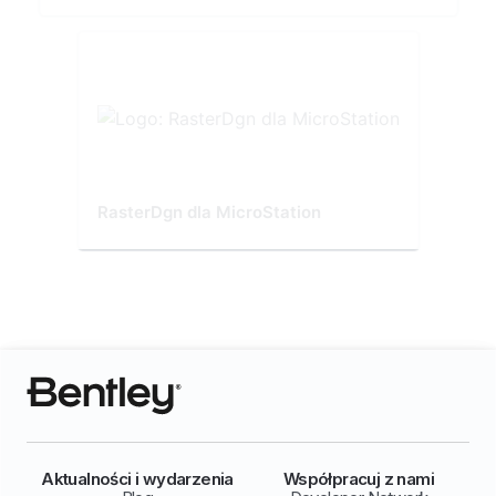
RasterDgn dla MicroStation
Aktualności i wydarzenia
Współpracuj z nami