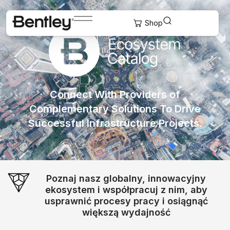
Connect With Providers of
Complementary Solutions To Drive
Successful Infrastructure Projects.
Poznaj nasz globalny, innowacyjny
ekosystem i współpracuj z nim, aby
usprawnić procesy pracy i osiągnąć
większą wydajność