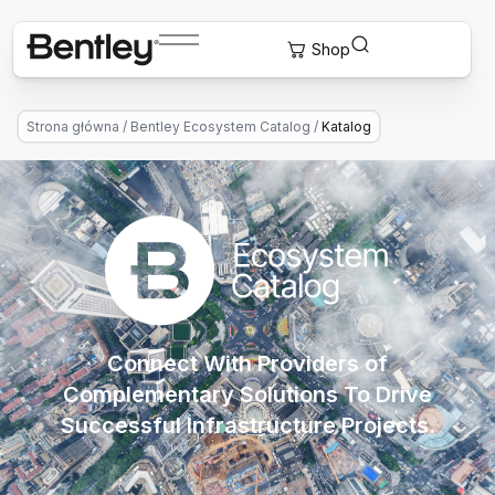
Strona główna
/
Bentley Ecosystem Catalog
/
Katalog
Connect With Providers of
Complementary Solutions To Drive
Successful Infrastructure Projects.