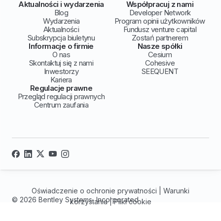
Aktualności i wydarzenia
Współpracuj z nami
Blog
Developer Network
Wydarzenia
Program opinii użytkowników
Aktualności
Fundusz venture capital
Subskrypcja biuletynu
Zostań partnerem
Informacje o firmie
Nasze spółki
O nas
Cesium
Skontaktuj się z nami
Cohesive
Inwestorzy
SEEQUENT
Kariera
Regulacje prawne
Przegląd regulacji prawnych
Centrum zaufania
Oświadczenie o ochronie prywatności
|
Warunki
© 2026 Bentley Systems, Incorporated
korzystania
|
Pliki cookie