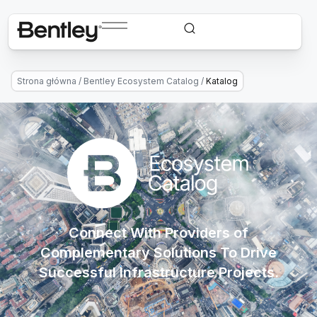
Strona główna
/
Bentley Ecosystem Catalog
/
Katalog
Connect With Providers of
Complementary Solutions To Drive
Successful Infrastructure Projects.