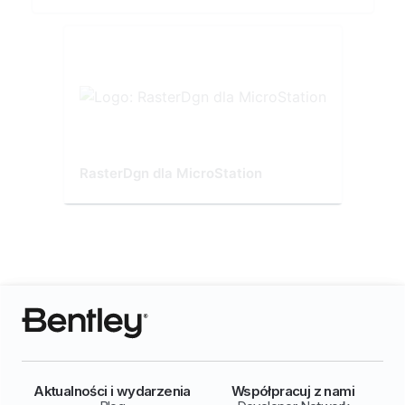
RasterDgn dla MicroStation
Aktualności i wydarzenia
Współpracuj z nami