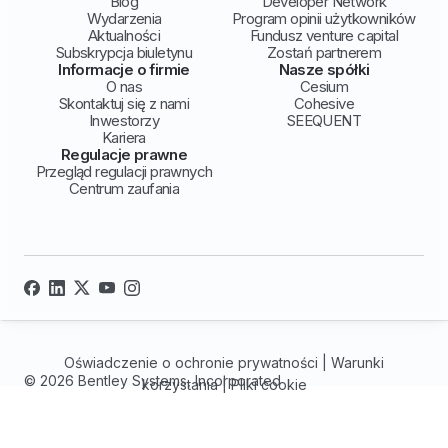
Blog
Developer Network
Wydarzenia
Program opinii użytkowników
Aktualności
Fundusz venture capital
Subskrypcja biuletynu
Zostań partnerem
Informacje o firmie
Nasze spółki
O nas
Cesium
Skontaktuj się z nami
Cohesive
Inwestorzy
SEEQUENT
Kariera
Regulacje prawne
Przegląd regulacji prawnych
Centrum zaufania
Oświadczenie o ochronie prywatności
|
Warunki
© 2026 Bentley Systems, Incorporated
korzystania
|
Pliki cookie