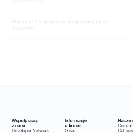
Master of Piping Systems Engineering (with
AutoPIPE)
Współpracuj
Informacje
Nasze 
z nami
o firmie
Cesium
Developer Network
O nas
Cohesi