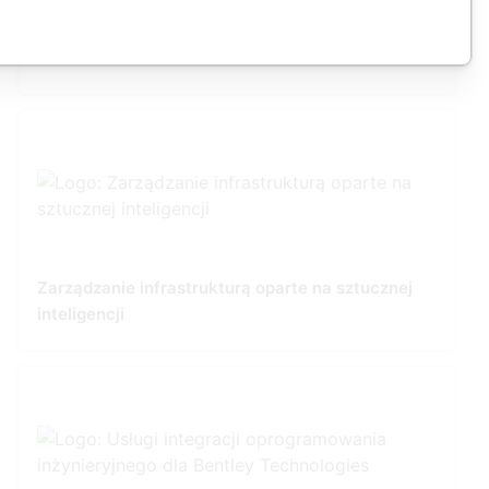
3D Reality Mesh Off-the-Shelf Australia/New
Zealand Datasets
Zarządzanie infrastrukturą oparte na sztucznej
inteligencji