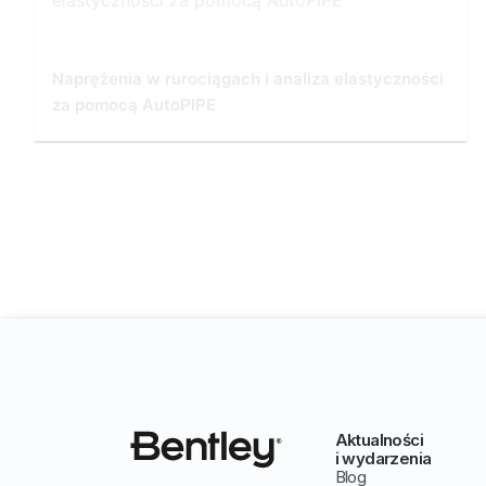
Naprężenia w rurociągach i analiza elastyczności
za pomocą AutoPIPE
Aktualności
i wydarzenia
Blog