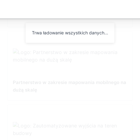
3D Reality Mesh Off-the-Shelf US Datasets
Trwa ładowanie wszystkich danych...
Partnerstwo w zakresie mapowania mobilnego na
dużą skalę