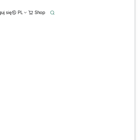
uj się
PL
Bentley OpenRoads Designer, OpenBridge
Designer and MicroStation Training