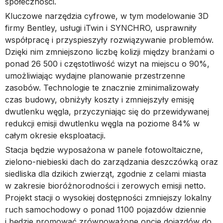
społeczności.
Kluczowe narzędzia cyfrowe, w tym modelowanie 3D
firmy Bentley, usługi iTwin i SYNCHRO, usprawniły
współpracę i przyspieszyły rozwiązywanie problemów.
Dzięki nim zmniejszono liczbę kolizji między branżami o
ponad 26 500 i częstotliwość wizyt na miejscu o 90%,
umożliwiając wydajne planowanie przestrzenne
zasobów. Technologie te znacznie zminimalizowały
czas budowy, obniżyły koszty i zmniejszyły emisję
dwutlenku węgla, przyczyniając się do przewidywanej
redukcji emisji dwutlenku węgla na poziome 84% w
całym okresie eksploatacji.
Stacja będzie wyposażona w panele fotowoltaiczne,
zielono-niebieski dach do zarządzania deszczówką oraz
siedliska dla dzikich zwierząt, zgodnie z celami miasta
w zakresie bioróżnorodności i zerowych emisji netto.
Projekt stacji o wysokiej dostępności zmniejszy lokalny
ruch samochodowy o ponad 1100 pojazdów dziennie
i będzie promować zrównoważone opcje dojazdów do