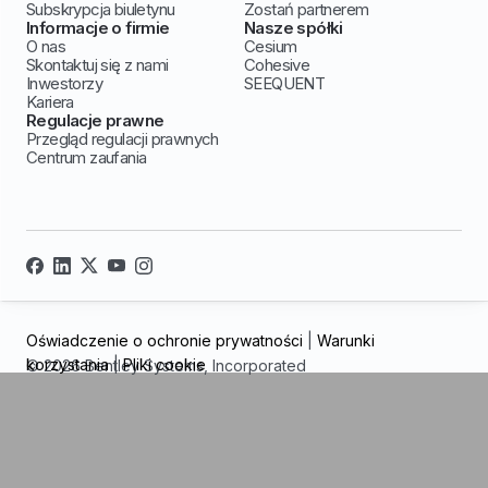
Subskrypcja biuletynu
Zostań partnerem
Informacje o firmie
Nasze spółki
O nas
Cesium
Skontaktuj się z nami
Cohesive
Inwestorzy
SEEQUENT
Kariera
Regulacje prawne
Przegląd regulacji prawnych
Centrum zaufania
Oświadczenie o ochronie prywatności
|
Warunki
korzystania
|
Pliki cookie
© 2026 Bentley Systems, Incorporated