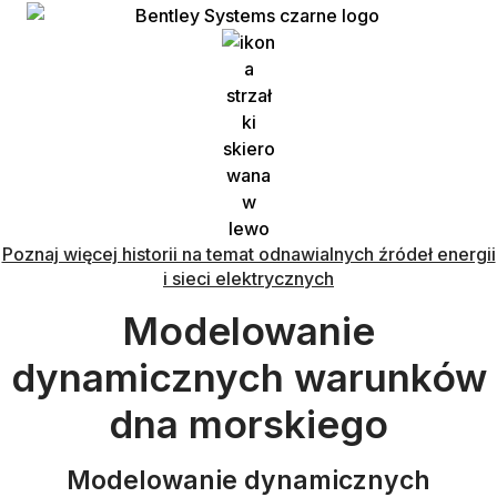
Przejdź
do
treści
Poznaj więcej historii na temat odnawialnych źródeł energii
i sieci elektrycznych
Modelowanie
dynamicznych warunków
dna morskiego
Modelowanie dynamicznych