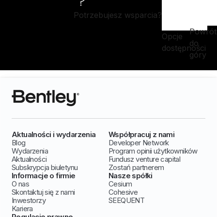
Potrzebujesz wsparcia?
Powrót
Opcje
do
dostępności
góry
Aktualności i wydarzenia
Współpracuj z nami
Blog
Developer Network
Wydarzenia
Program opinii użytkowników
Aktualności
Fundusz venture capital
Subskrypcja biuletynu
Zostań partnerem
Informacje o firmie
Nasze spółki
O nas
Cesium
Skontaktuj się z nami
Cohesive
Inwestorzy
SEEQUENT
Kariera
Regulacje prawne