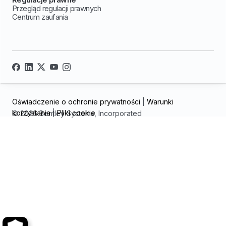
Przegląd regulacji prawnych
Centrum zaufania
Oświadczenie o ochronie prywatności
|
Warunki
korzystania
|
Pliki cookie
© 2026 Bentley Systems, Incorporated