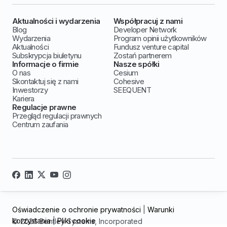
Aktualności i wydarzenia
Współpracuj z nami
Blog
Developer Network
Wydarzenia
Program opinii użytkowników
Aktualności
Fundusz venture capital
Subskrypcja biuletynu
Zostań partnerem
Informacje o firmie
Nasze spółki
O nas
Cesium
Skontaktuj się z nami
Cohesive
Inwestorzy
SEEQUENT
Kariera
Regulacje prawne
Przegląd regulacji prawnych
Centrum zaufania
Oświadczenie o ochronie prywatności
|
Warunki
korzystania
|
Pliki cookie
© 2026 Bentley Systems, Incorporated