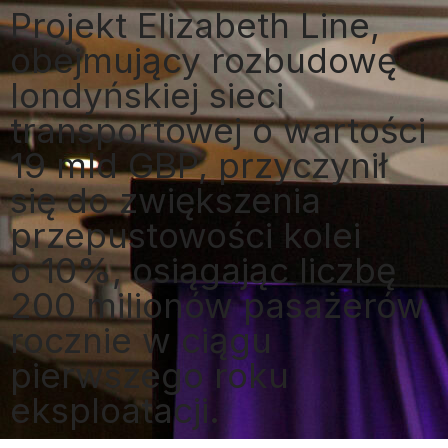
Projekt Elizabeth Line,
obejmujący rozbudowę
londyńskiej sieci
transportowej o wartości
19 mld GBP, przyczynił
się do zwiększenia
przepustowości kolei
o 10%, osiągając liczbę
200 milionów pasażerów
rocznie w ciągu
pierwszego roku
eksploatacji.