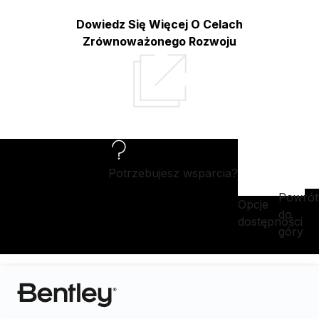
Dowiedz Się Więcej O Celach
Zrównoważonego Rozwoju
Potrzebujesz wsparcia?
Powrót
Opcje
do
dostępności
góry