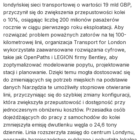
londyńskiej sieci transportowej o wartości 19 mld GBP,
przyczynił się do zwiększenia przepustowości kolei
o 10%, osiągając liczbę 200 milionów pasażerów
rocznie w ciągu pierwszego roku eksploatacji. Aby
rozwiązać problem poważnych zatorów na tej 100-
kilometrowej linii, organizacja Transport for London
wykorzystała zaawansowane rozwiązania cyfrowe,
takie jak OpenPaths i LEGION firmy Bentley, aby
zoptymalizować modelowanie popytu, projektowanie
stacji i planowanie. Dzięki temu mogła dostosować się
do zmieniających się potrzeb miejskich na podstawie
danych Narzędzia te umożliwiły stopniowe otwieranie
linii, przyczyniając się do szybkiej zmiany konfiguracji,
która zwiększyła przepustowość i dostępność przy
jednoczesnym obniżeniu kosztów. Przesiadka osób
dojeżdżających do pracy z samochodów do kolei
zmniejszyła emisję dwutlenku węgla o 24,6 tony
dziennie. Linia rozszerzyła zasięg do centrum Londynu,
poprawiła bezpieczeństwo publiczne i pobudziła lokalną