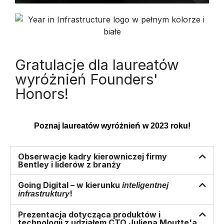
A
Y
Gratulacje dla laureatów
wyróżnień Founders'
V
Honors!
Poznaj laureatów wyróżnień w 2023 roku!
I
Obserwacje kadry kierowniczej firmy
Bentley i liderów z branży
Going Digital – w kierunku
inteligentnej
D
!
infrastruktury
Prezentacja dotycząca produktów i
technologii z udziałem CTO Juliena Moutte'a