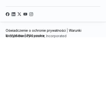
Oświadczenie o ochronie prywatności
|
Warunki
korzystania
|
Pliki cookie
© 2026 Bentley Systems, Incorporated