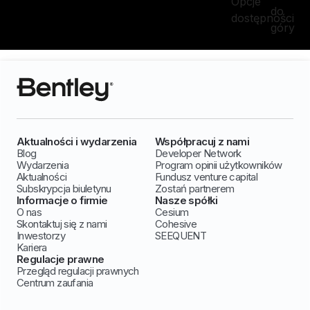
Opcje
do
dostępności
góry
Aktualności i wydarzenia
Współpracuj z nami
Blog
Developer Network
Wydarzenia
Program opinii użytkowników
Aktualności
Fundusz venture capital
Subskrypcja biuletynu
Zostań partnerem
Informacje o firmie
Nasze spółki
O nas
Cesium
Skontaktuj się z nami
Cohesive
Inwestorzy
SEEQUENT
Kariera
Regulacje prawne
Przegląd regulacji prawnych
Centrum zaufania