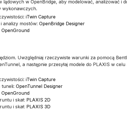
w lądowych w OpenBridge, aby modelować, analizować i 
ów wykonawczych.
czywistości:
iTwin Capture
i analizy mostów:
OpenBridge Designer
:
OpenGround
zędziom. Uwzględniaj rzeczywiste warunki za pomocą Bentl
unnel, a następnie przesyłaj modele do PLAXIS w celu an
czywistości:
iTwin Capture
tuneli:
OpenTunnel Designer
:
OpenGround
untu i skał:
PLAXIS 2D
untu i skał:
PLAXIS 3D