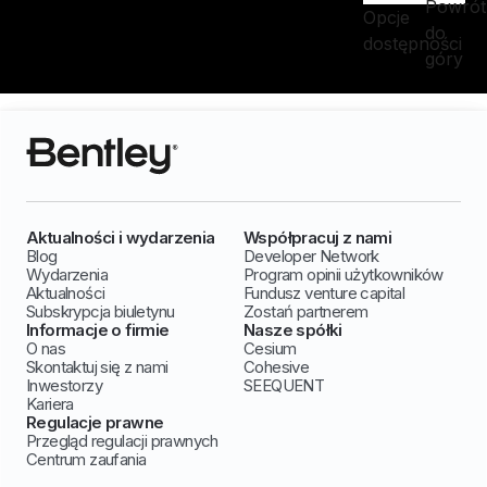
Powrót
Opcje
do
dostępności
góry
Aktualności i wydarzenia
Współpracuj z nami
Blog
Developer Network
Wydarzenia
Program opinii użytkowników
Aktualności
Fundusz venture capital
Subskrypcja biuletynu
Zostań partnerem
Informacje o firmie
Nasze spółki
O nas
Cesium
Skontaktuj się z nami
Cohesive
Inwestorzy
SEEQUENT
Kariera
Regulacje prawne
Przegląd regulacji prawnych
Centrum zaufania