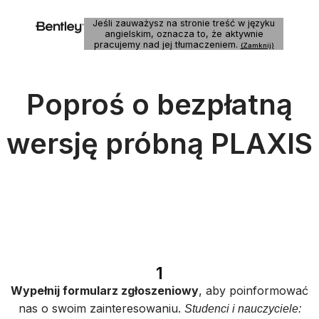
Jeśli zauważysz na stronie treść w języku
angielskim, oznacza to, że aktywnie
pracujemy nad jej tłumaczeniem.
(Zamknij)
Poproś o bezpłatną
wersję próbną PLAXIS
Sprawdź, czy kwalifikujesz się do bezpłatnej, ograniczonej
czasowo, w pełni funkcjonalnej licencji próbnej. Wypełnij
poniższy formularz, a my skontaktujemy się z Tobą.
1
Wypełnij formularz zgłoszeniowy
, aby poinformować
nas o swoim zainteresowaniu.
Studenci i nauczyciele: