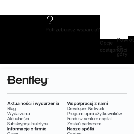
Potrzebujesz wsparcia?
Powrót
Opcje
do
dostępności
góry
Aktualności i wydarzenia
Współpracuj z nami
Blog
Developer Network
Wydarzenia
Program opinii użytkowników
Aktualności
Fundusz venture capital
Subskrypcja biuletynu
Zostań partnerem
Informacje o firmie
Nasze spółki
O nas
Cesium