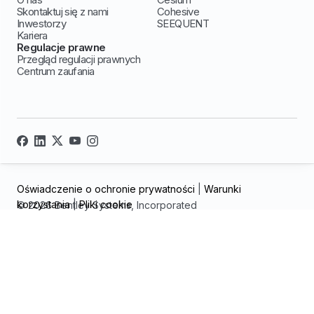
Skontaktuj się z nami
Cohesive
Inwestorzy
SEEQUENT
Kariera
Regulacje prawne
Przegląd regulacji prawnych
Centrum zaufania
Oświadczenie o ochronie prywatności
|
Warunki
korzystania
|
Pliki cookie
© 2026 Bentley Systems, Incorporated