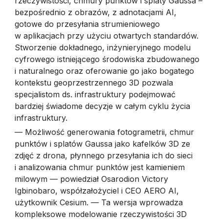
rzeczywistości, chmury punktów i splaty Gaussa –
bezpośrednio z obrazów, z adnotacjami AI,
gotowe do przesyłania strumieniowego
w aplikacjach przy użyciu otwartych standardów.
Stworzenie dokładnego, inżynieryjnego modelu
cyfrowego istniejącego środowiska zbudowanego
i naturalnego oraz oferowanie go jako bogatego
kontekstu geoprzestrzennego 3D pozwala
specjalistom ds. infrastruktury podejmować
bardziej świadome decyzje w całym cyklu życia
infrastruktury.
— Możliwość generowania fotogrametrii, chmur
punktów i splatów Gaussa jako kafelków 3D ze
zdjęć z drona, płynnego przesyłania ich do sieci
i analizowania chmur punktów jest kamieniem
milowym — powiedział Osarodion Victory
Igbinobaro, współzałożyciel i CEO AERO AI,
użytkownik Cesium. — Ta wersja wprowadza
kompleksowe modelowanie rzeczywistości 3D