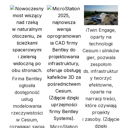
iTwin Engage,
oparty na
technologii
Cesium i silników
gier, pozwala
zespołom
ds. infrastruktur
y tworzyć
Firma Bentley
efektowne,
ogłosiła
oparte na
dostępność
narracji treści,
usług
które ożywiają
modelowania
projekty
rzeczywistości
i zasoby. (Zdjęcie
w Cesium,
dzięki
rozwijając swoją
MicroStation