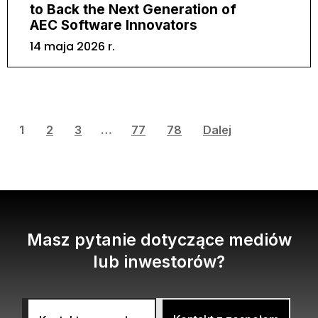
to Back the Next Generation of
AEC Software Innovators
14 maja 2026 r.
1
2
3
…
77
78
Dalej
Masz pytanie dotyczące mediów
lub inwestorów?