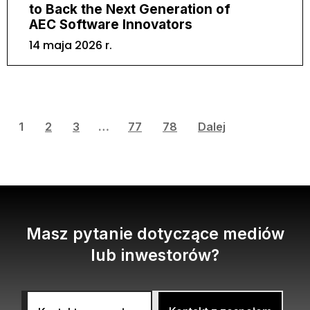
to Back the Next Generation of
AEC Software Innovators
14 maja 2026 r.
1
2
3
…
77
78
Dalej
Masz pytanie dotyczące mediów
lub inwestorów?