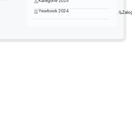
Kategorie 2025
” Jacob stated. “It sends a message to our own team that w
Yearbook 2024
Zalog
entley portfolio, began to understand customer pain points 
action from customers, according to Jacob, was often: “Thi
 project with teams operating in silos, using different prod
f Bentley solutions: OpenRoads for the road design,
OpenF
g could be done through a Bentley solution, they started i
savings and smoother, more efficient project delivery.
y