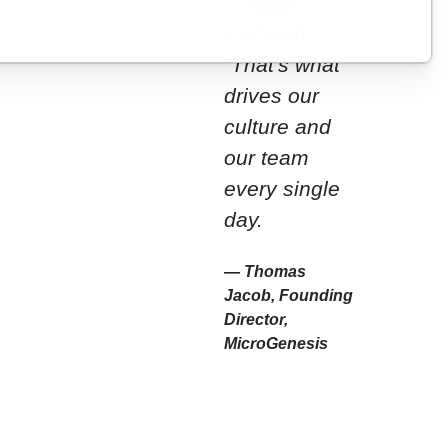
MicroGenesis
CADSoft.
"That's what
drives our
culture and
our team
every single
day.
— Thomas
Jacob, Founding
Director,
MicroGenesis