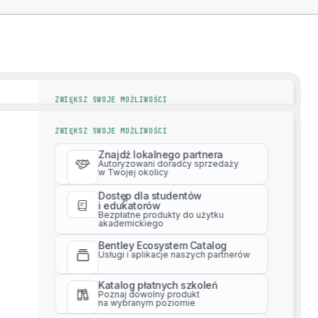
ZWIĘKSZ SWOJE MOŻLIWOŚCI
Znajdź lokalnego partnera
frastructure Growth in India
ZWIĘKSZ SWOJE MOŻLIWOŚCI
Autoryzowani doradcy sprzedaży
w Twojej okolicy
Znajdź lokalnego partnera
Winner
Dostęp dla studentów
Autoryzowani doradcy sprzedaży
w Twojej okolicy
i edukatorów
Bezpłatne produkty do użytku
akademickiego
Dostęp dla studentów
i edukatorów
Bentley Ecosystem Catalog
Bezpłatne produkty do użytku
Usługi i aplikacje naszych partnerów
akademickiego
ompany stands out not just for its impressive results, but 
Bentley Ecosystem Catalog
Katalog płatnych szkoleń
Usługi i aplikacje naszych partnerów
Partner Excellence Awards, success begins with a simple a
Poznaj dowolny produkt
na wybranym poziomie
Katalog płatnych szkoleń
Usługi profesjonalne
Poznaj dowolny produkt
Uzyskaj wsparcie ekspertów
na wybranym poziomie
przy realizacji projektu