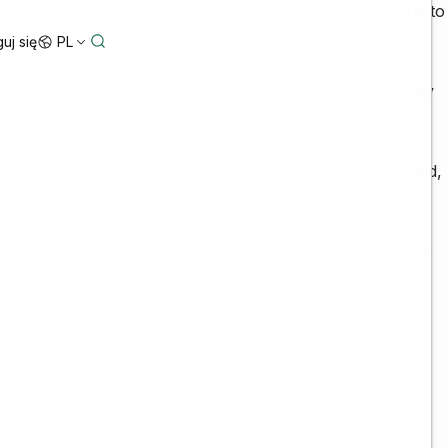
e are very serious about this business, and it helps us to
uj się
PL
on a deeper level. Instead of just selling a product, they
s is exactly what we’ve been waiting for.”
ucts with no collaboration. “We took a look at it and asked,
lows Water
for water projects, and
STAAD
for structural
mplementing it and now collaborate much better,” Jacob
We have a