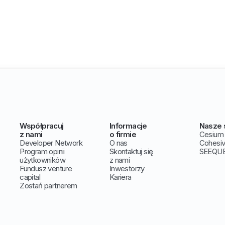
Współpracuj
Informacje
Nasze 
z nami
o firmie
Cesium
Developer Network
O nas
Cohesi
Program opinii
Skontaktuj się
SEEQU
użytkowników
z nami
Fundusz venture
Inwestorzy
capital
Kariera
Zostań partnerem