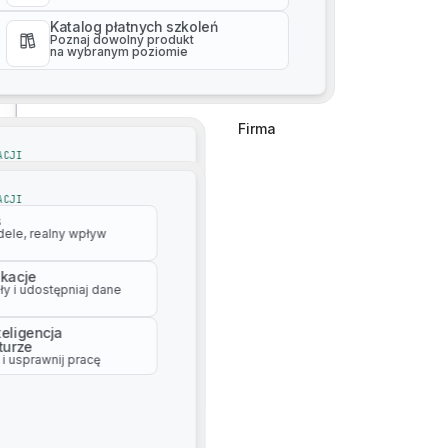
na wybranym poziomie
Katalog płatnych szkoleń
Poznaj dowolny produkt
na wybranym poziomie
Firma
Firma
ACJI
s
dele, realny wpływ
ACJI
s
ikacje
dele, realny wpływ
y i udostępniaj dane
ikacje
teligencja
y i udostępniaj dane
turze
i usprawnij pracę
teligencja
turze
i usprawnij pracę