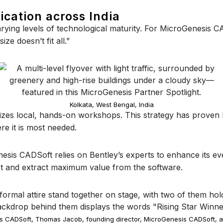
ication across India
rying levels of technological maturity. For MicroGenesis CA
e doesn’t fit all.”
Kolkata, West Bengal, India
izes local, hands-on workshops. This strategy has proven 
re it is most needed.
enesis CADSoft relies on Bentley’s experts to enhance its 
pt and extract maximum value from the software.
is CADSoft, Thomas Jacob, founding director, MicroGenesis CADSoft, an