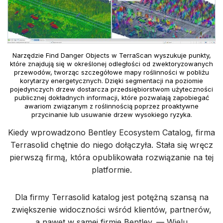
Narzędzie Find Danger Objects w TerraScan wyszukuje punkty,
które znajdują się w określonej odległości od zwektoryzowanych
przewodów, tworząc szczegółowe mapy roślinności w pobliżu
korytarzy energetycznych. Dzięki segmentacji na poziomie
pojedynczych drzew dostarcza przedsiębiorstwom użyteczności
publicznej dokładnych informacji, które pozwalają zapobiegać
awariom związanym z roślinnością poprzez proaktywne
przycinanie lub usuwanie drzew wysokiego ryzyka.
Kiedy wprowadzono Bentley Ecosystem Catalog, firma
Terrasolid chętnie do niego dołączyła. Stała się wręcz
pierwszą firmą, która opublikowała rozwiązanie na tej
platformie.
Dla firmy Terrasolid katalog jest potężną szansą na
zwiększenie widoczności wśród klientów, partnerów,
a nawet w samej firmie Bentley. — Wielu