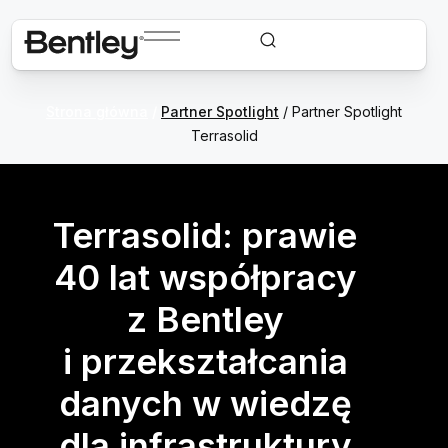
Strona główna
/
Partner Spotlight
/ Partner Spotlight
Terrasolid
Terrasolid: prawie
40 lat współpracy
z Bentley
i przekształcania
danych w wiedzę
dla infrastruktury