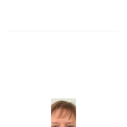
Nasze
rozwiązania
Terrasolid
płynnie
wzbogacają
platformę
MicroStation,
przekształcaj
ąc dane
geodezyjne
w praktyczne
informacje,
umożliwiając