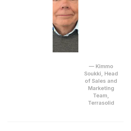
użytkowniko
m pewne
przechodzeni
e do
kolejnych
etapów
pracy.
— Kimmo
Soukki, Head
of Sales and
Marketing
Team,
Terrasolid