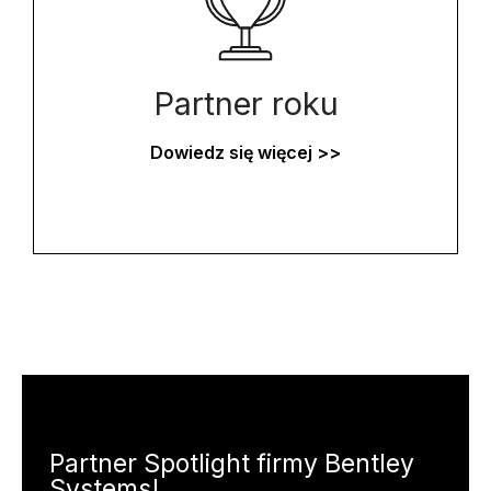
przyznawane partnerowi, który odnotował
znaczny wzrost bazy klientów lub przyczynił się
do wzrostu przychodów. Nominowani partnerzy
powinni być w stanie wykazać się
Partner roku
zaangażowaniem w pracę lokalnego zespołu
firmy Bentley, a także innowacyjnością,
Dowiedz się więcej >>
zróżnicowaniem konkurencyjnym oraz wartością i
satysfakcją klienta.
Partner Spotlight firmy Bentley
Systems!