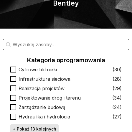
Bentley
Wyszukiwanie materiałów
Wyszukaj treść
Kategoria oprogramowania
Kategoria oprogramowania
Cyfrowe bliźniaki
(30)
Infrastruktura sieciowa
(28)
Realizacja projektów
(29)
Projektowanie dróg i terenu
(34)
Zarządzanie budową
(24)
Hydraulika i hydrologia
(27)
+ Pokaż 13 kolejnych