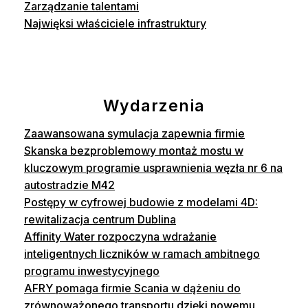
Zarządzanie talentami
Najwięksi właściciele infrastruktury
Wydarzenia
Zaawansowana symulacja zapewnia firmie
Skanska bezproblemowy montaż mostu w
kluczowym programie usprawnienia węzła nr 6 na
autostradzie M42
Postępy w cyfrowej budowie z modelami 4D:
rewitalizacja centrum Dublina
Affinity Water rozpoczyna wdrażanie
inteligentnych liczników w ramach ambitnego
programu inwestycyjnego
AFRY pomaga firmie Scania w dążeniu do
zrównoważonego transportu dzięki nowemu