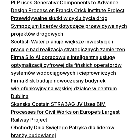
PLP uses GenerativeComponents to Advance
Design Process on Francis Crick Institute Project
Przewidywalne skutki w cyklu życia dróg
Sympozjum liderów dotyczące przewidywalnych
projektów drogowych
Scottish Water planuje większe inwestycje i
pracuje nad realizacją strategicznych zamierzeń
Firma Silo AI opracowuje inteligentną usługę
optymalizacji cyfrowej dla fińskich operatorów
systemów wodociągowych i ciepłowniczych
Firma Sisk buduje nowoczesny budynek
wielofunkcyjny na wąskiej działce w centrum
Dublina
Skanska Costain STRABAG JV Uses BIM
Processes for Civil Works on Europe’s Largest
Railway Project
Obchody Dnia Świętego Patryka dla liderów
branży budowlanej