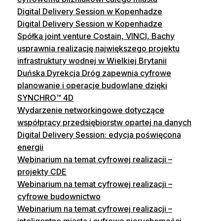
Digital Delivery Session w Kopenhadze
Digital Delivery Session w Kopenhadze
Spółka joint venture Costain, VINCI, Bachy
usprawnia realizację największego projektu
infrastruktury wodnej w Wielkiej Brytanii
Duńska Dyrekcja Dróg zapewnia cyfrowe
planowanie i operacje budowlane dzięki
SYNCHRO™ 4D
Wydarzenie networkingowe dotyczące
współpracy przedsiębiorstw opartej na danych
Digital Delivery Session: edycja poświęcona
energii
Webinarium na temat cyfrowej realizacji –
projekty CDE
Webinarium na temat cyfrowej realizacji –
cyfrowe budownictwo
Webinarium na temat cyfrowej realizacji –