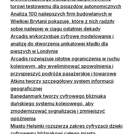
torowi testowemu dla pojazdów autonomicznych
Analiza 100 najlepszych firm budowlanych w
Wielkiej Brytanii pokazuje, które z nich radziły
sobie najlepiej w ciągu ostatniej dekady
Arcadis wykorzystuje cyfrowe modelowanie i
analizę do stworzenia unikatowej kładki dla
pieszych w Londynie
Arcadis rozwiązuje istotne ograniczenia w ruchu
kolejowym, aby wyeliminować spowolnienia i
przyspieszyć podróże pasażerskie i towarowe
Atkins tworzy szczegółowy system informacji
geograficznej
Banedanmark tworzy cyfrowego bliźniaka
duńskiego systemu kolejowego, aby
zmodernizować sygnalizację i zmniejszyć
opóźnienia
Miasto Helsinki rozszerza zakres cyfryzacji dzięki
cyfrowemu bliźniakowi całego miasta