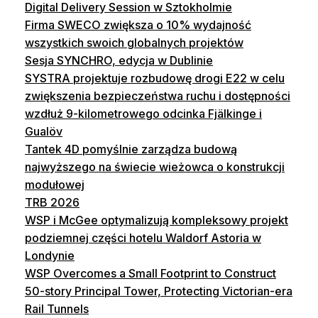
Digital Delivery Session w Sztokholmie
Firma SWECO zwiększa o 10% wydajność
wszystkich swoich globalnych projektów
Sesja SYNCHRO, edycja w Dublinie
SYSTRA projektuje rozbudowę drogi E22 w celu
zwiększenia bezpieczeństwa ruchu i dostępności
wzdłuż 9-kilometrowego odcinka Fjälkinge i
Gualöv
Tantek 4D pomyślnie zarządza budową
najwyższego na świecie wieżowca o konstrukcji
modułowej
TRB 2026
WSP i McGee optymalizują kompleksowy projekt
podziemnej części hotelu Waldorf Astoria w
Londynie
WSP Overcomes a Small Footprint to Construct
50-story Principal Tower, Protecting Victorian-era
Rail Tunnels