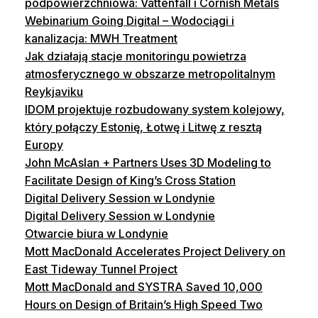
podpowierzchniowa: Vattenfall i Cornish Metals
Webinarium Going Digital – Wodociągi i
kanalizacja: MWH Treatment
Jak działają stacje monitoringu powietrza
atmosferycznego w obszarze metropolitalnym
Reykjaviku
IDOM projektuje rozbudowany system kolejowy,
który połączy Estonię, Łotwę i Litwę z resztą
Europy
John McAslan + Partners Uses 3D Modeling to
Facilitate Design of King’s Cross Station
Digital Delivery Session w Londynie
Digital Delivery Session w Londynie
Otwarcie biura w Londynie
Mott MacDonald Accelerates Project Delivery on
East Tideway Tunnel Project
Mott MacDonald and SYSTRA Saved 10,000
Hours on Design of Britain’s High Speed Two