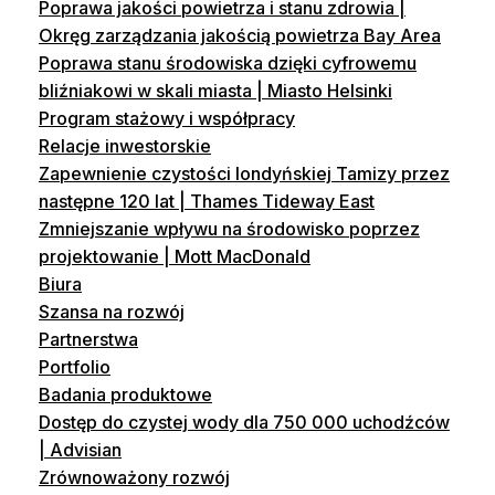
Poprawa jakości powietrza i stanu zdrowia |
Okręg zarządzania jakością powietrza Bay Area
Poprawa stanu środowiska dzięki cyfrowemu
bliźniakowi w skali miasta | Miasto Helsinki
Program stażowy i współpracy
Relacje inwestorskie
Zapewnienie czystości londyńskiej Tamizy przez
następne 120 lat | Thames Tideway East
Zmniejszanie wpływu na środowisko poprzez
projektowanie | Mott MacDonald
Biura
Szansa na rozwój
Partnerstwa
Portfolio
Badania produktowe
Dostęp do czystej wody dla 750 000 uchodźców
| Advisian
Zrównoważony rozwój