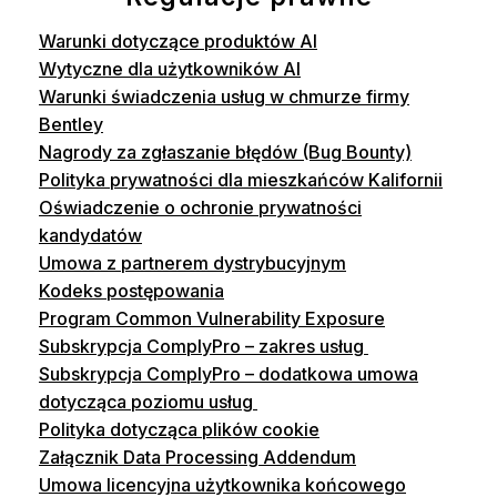
Warunki dotyczące produktów AI
Wytyczne dla użytkowników AI
Warunki świadczenia usług w chmurze firmy
Bentley
Nagrody za zgłaszanie błędów (Bug Bounty)
Polityka prywatności dla mieszkańców Kalifornii
Oświadczenie o ochronie prywatności
kandydatów
Umowa z partnerem dystrybucyjnym
Kodeks postępowania
Program Common Vulnerability Exposure
Subskrypcja ComplyPro – zakres usług
Subskrypcja ComplyPro – dodatkowa umowa
dotycząca poziomu usług
Polityka dotycząca plików cookie
Załącznik Data Processing Addendum
Umowa licencyjna użytkownika końcowego