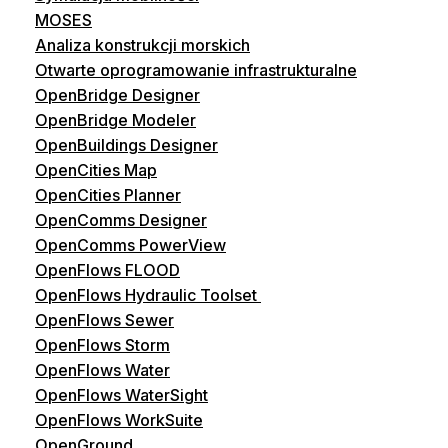
MOSES
Analiza konstrukcji morskich
Otwarte oprogramowanie infrastrukturalne
OpenBridge Designer
OpenBridge Modeler
OpenBuildings Designer
OpenCities Map
OpenCities Planner
OpenComms Designer
OpenComms PowerView
OpenFlows FLOOD
OpenFlows Hydraulic Toolset
OpenFlows Sewer
OpenFlows Storm
OpenFlows Water
OpenFlows WaterSight
OpenFlows WorkSuite
OpenGround