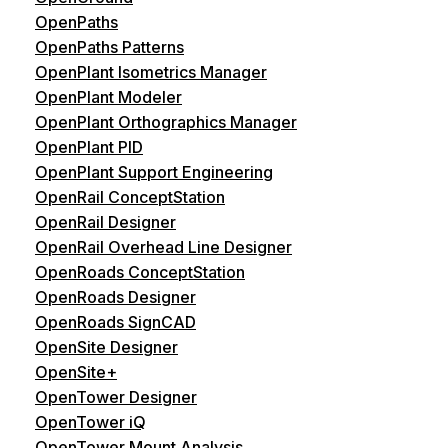
OpenPaths
OpenPaths Patterns
OpenPlant Isometrics Manager
OpenPlant Modeler
OpenPlant Orthographics Manager
OpenPlant PID
OpenPlant Support Engineering
OpenRail ConceptStation
OpenRail Designer
OpenRail Overhead Line Designer
OpenRoads ConceptStation
OpenRoads Designer
OpenRoads SignCAD
OpenSite Designer
OpenSite+
OpenTower Designer
OpenTower iQ
OpenTower Mount Analysis