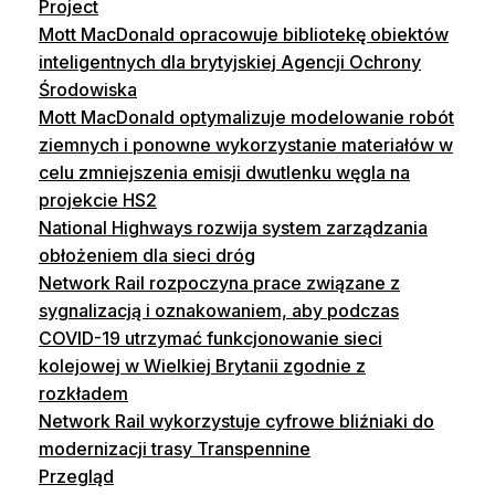
Project
Mott MacDonald opracowuje bibliotekę obiektów
inteligentnych dla brytyjskiej Agencji Ochrony
Środowiska
Mott MacDonald optymalizuje modelowanie robót
ziemnych i ponowne wykorzystanie materiałów w
celu zmniejszenia emisji dwutlenku węgla na
projekcie HS2
National Highways rozwija system zarządzania
obłożeniem dla sieci dróg
Network Rail rozpoczyna prace związane z
sygnalizacją i oznakowaniem, aby podczas
COVID-19 utrzymać funkcjonowanie sieci
kolejowej w Wielkiej Brytanii zgodnie z
rozkładem
Network Rail wykorzystuje cyfrowe bliźniaki do
modernizacji trasy Transpennine
Przegląd