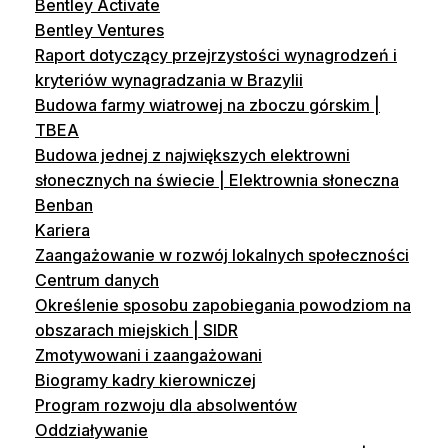
Bentley Activate
Bentley Ventures
Raport dotyczący przejrzystości wynagrodzeń i
kryteriów wynagradzania w Brazylii
Budowa farmy wiatrowej na zboczu górskim |
TBEA
Budowa jednej z największych elektrowni
słonecznych na świecie | Elektrownia słoneczna
Benban
Kariera
Zaangażowanie w rozwój lokalnych społeczności
Centrum danych
Określenie sposobu zapobiegania powodziom na
obszarach miejskich | SIDR
Zmotywowani i zaangażowani
Biogramy kadry kierowniczej
Program rozwoju dla absolwentów
Oddziaływanie