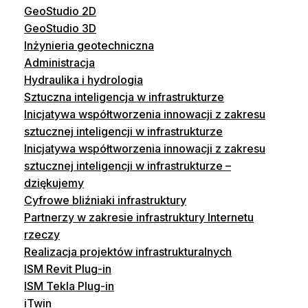
GeoStudio 2D
GeoStudio 3D
Inżynieria geotechniczna
Administracja
Hydraulika i hydrologia
Sztuczna inteligencja w infrastrukturze
Inicjatywa współtworzenia innowacji z zakresu
sztucznej inteligencji w infrastrukturze
Inicjatywa współtworzenia innowacji z zakresu
sztucznej inteligencji w infrastrukturze –
dziękujemy
Cyfrowe bliźniaki infrastruktury
Partnerzy w zakresie infrastruktury Internetu
rzeczy
Realizacja projektów infrastrukturalnych
ISM Revit Plug-in
ISM Tekla Plug-in
iTwin