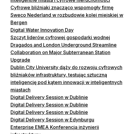
inteligentne miasta i cyfrowe nieruchomości
Cyfrowe bliźniaki znacząco wspomogły firmę
Sweco Nederland w rozbudowie kolei miejskiej w
Bergen
Digital Water Innovation Day
Szczyt liderów cyfrowej gospodarki wodnej
Dragados and London Underground Streamline
Collaboration on Major Subterranean Station
Upgrade
Dublin City University dąży do rozwoju cyfrowych
bliźniaków infrastruktury, testując sztuczną
inteligencję pod kątem innowacji w inteligentnych
miastach
Digital Delivery Session w Dublinie
Digital Delivery Session w Dublinie
Digital Delivery Session w Dublinie
Digital Delivery Session w Edynburgu
Enterprise EMEA Konferencja inżynierii