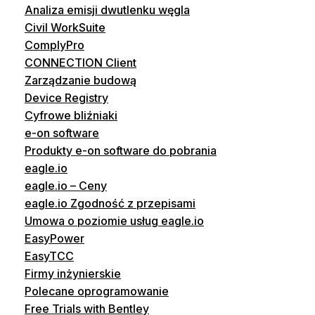
Analiza emisji dwutlenku węgla
Civil WorkSuite
ComplyPro
CONNECTION Client
Zarządzanie budową
Device Registry
Cyfrowe bliźniaki
e-on software
Produkty e-on software do pobrania
eagle.io
eagle.io – Ceny
eagle.io Zgodność z przepisami
Umowa o poziomie usług eagle.io
EasyPower
EasyTCC
Firmy inżynierskie
Polecane oprogramowanie
Free Trials with Bentley