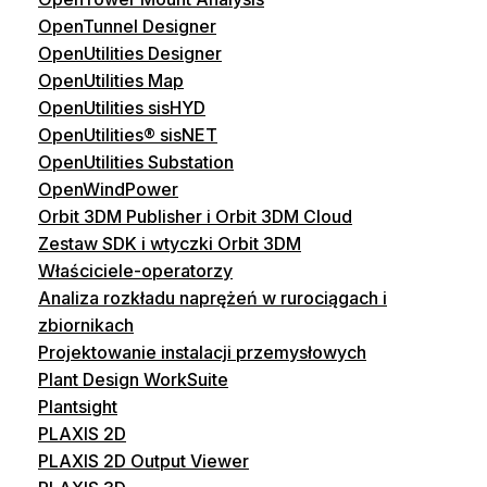
OpenTunnel Designer
OpenUtilities Designer
OpenUtilities Map
OpenUtilities sisHYD
OpenUtilities® sisNET
OpenUtilities Substation
OpenWindPower
Orbit 3DM Publisher i Orbit 3DM Cloud
Zestaw SDK i wtyczki Orbit 3DM
Właściciele-operatorzy
Analiza rozkładu naprężeń w rurociągach i
zbiornikach
Projektowanie instalacji przemysłowych
Plant Design WorkSuite
Plantsight
PLAXIS 2D
PLAXIS 2D Output Viewer