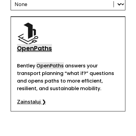
Oprogramowanie według kategorii produkt
Oprogramowanie według kategorii produktu
OpenPaths
Bentley
OpenPaths
answers your
transport planning “what if?” questions
and opens paths to more efficient,
resilient, and sustainable mobility.
Zainstaluj ❯