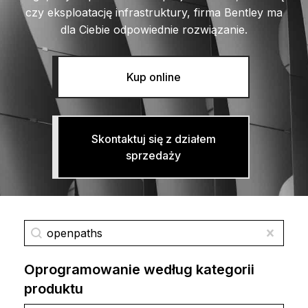
czy eksploatację infrastruktury, firma Bentley ma
dla Ciebie odpowiednie rozwiązanie.
Kup online
Skontaktuj się z działem
sprzedaży
Wyszukaj oprogramowanie
Wyszukaj treść
Wyczy
Oprogramowanie według kategorii
produktu