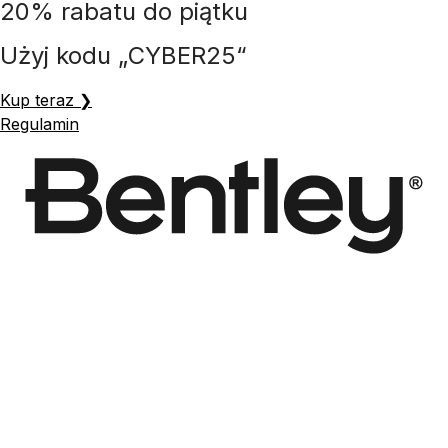
20% rabatu do piątku
Przejdź
do
Użyj kodu „CYBER25“
treści
Kup teraz ❯
Regulamin