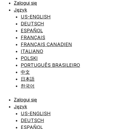
Zaloguj się
Język
US-ENGLISH
DEUTSCH
ESPAÑOL
FRANÇAIS
FRANÇAIS CANADIEN
ITALIANO
POLSKI
PORTUGUÊS BRASILEIRO
中文
日本語
한국어
Zaloguj się
Język
US-ENGLISH
DEUTSCH
ESPAÑOL