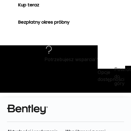
Kup teraz
Bezpłatny okres próbny
Potrzebujesz wsparcia?
Powrót
Opcje
do
dostępności
góry