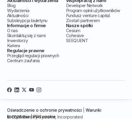
Aktualności i wydarzenia
Współpracuj z nami
Blog
Developer Network
Wydarzenia
Program opinii użytkowników
Aktualności
Fundusz venture capital
Subskrypcja biuletynu
Zostań partnerem
Informacje o firmie
Nasze spółki
O nas
Cesium
Skontaktuj się z nami
Cohesive
Inwestorzy
SEEQUENT
Kariera
Regulacje prawne
Przegląd regulacji prawnych
Centrum zaufania
Oświadczenie o ochronie prywatności
|
Warunki
korzystania
|
Pliki cookie
© 2026 Bentley Systems, Incorporated