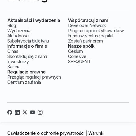
Aktualności i wydarzenia
Współpracuj z nami
Blog
Developer Network
Wydarzenia
Program opinii użytkowników
Aktualności
Fundusz venture capital
Subskrypcja biuletynu
Zostań partnerem
Informacje o firmie
Nasze spółki
O nas
Cesium
Skontaktuj się z nami
Cohesive
Inwestorzy
SEEQUENT
Kariera
Regulacje prawne
Przegląd regulacji prawnych
Centrum zaufania
Oświadczenie o ochronie prywatności
|
Warunki