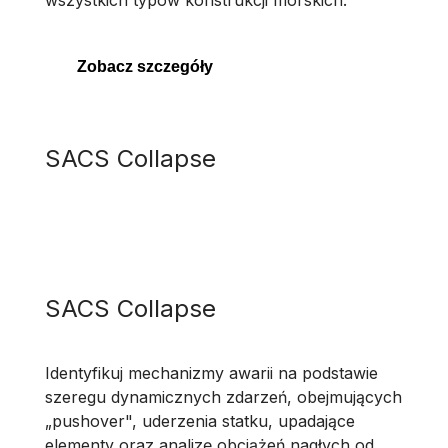
wszystkich typów konstrukcji morskich.
Zobacz szczegóły
SACS Collapse
SACS Collapse
Identyfikuj mechanizmy awarii na podstawie
szeregu dynamicznych zdarzeń, obejmujących
„pushover", uderzenia statku, upadające
elementy oraz analizę obciążeń nagłych od