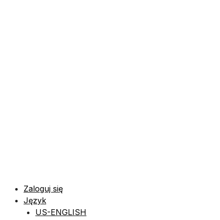
Zaloguj się
Język
US-ENGLISH