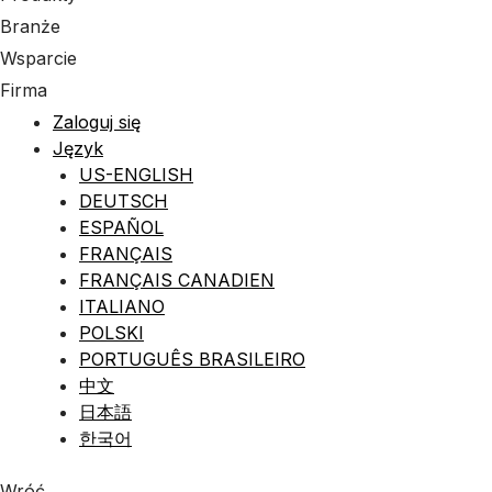
Branże
Wsparcie
Firma
Zaloguj się
Język
US-ENGLISH
DEUTSCH
ESPAÑOL
FRANÇAIS
FRANÇAIS CANADIEN
ITALIANO
POLSKI
PORTUGUÊS BRASILEIRO
中文
日本語
한국어
Wróć