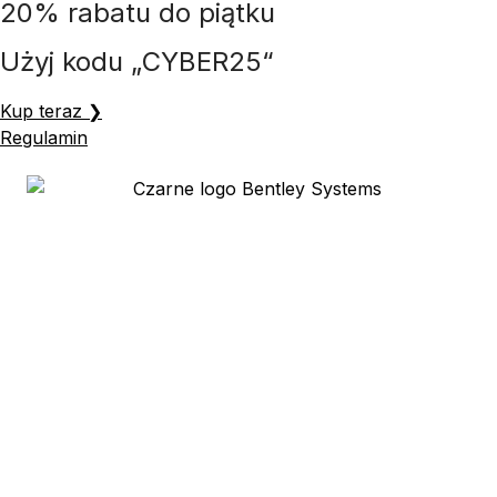
20% rabatu do piątku
Przejdź
do
Użyj kodu „CYBER25“
treści
Kup teraz ❯
Regulamin