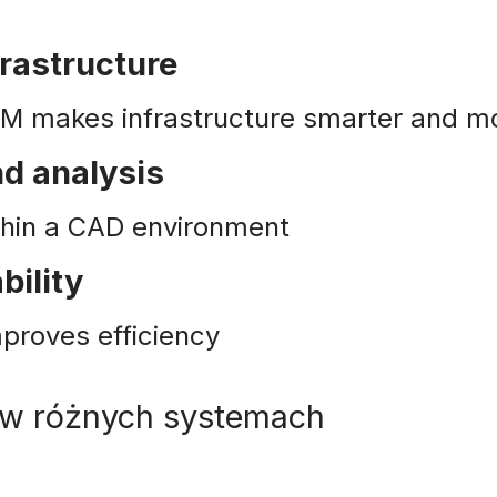
frastructure
UM makes infrastructure smarter and mo
nd analysis
ithin a CAD environment
bility
mproves efficiency
 w różnych systemach