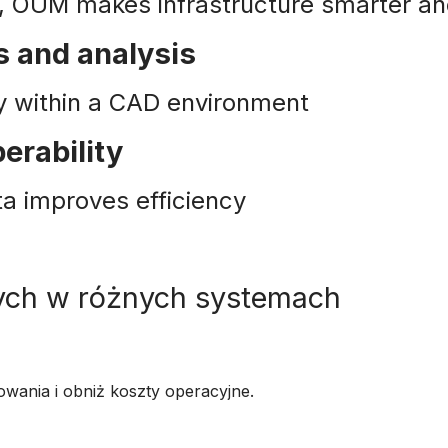
e, OUM makes infrastructure smarter an
s and analysis
ly within a CAD environment
erability
ta improves efficiency
ych w różnych systemach
towania i obniż koszty operacyjne.