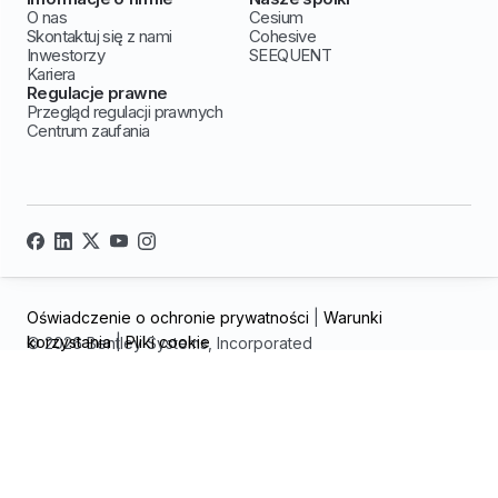
O nas
Cesium
Skontaktuj się z nami
Cohesive
Inwestorzy
SEEQUENT
Kariera
Regulacje prawne
Przegląd regulacji prawnych
Centrum zaufania
Oświadczenie o ochronie prywatności
|
Warunki
korzystania
|
Pliki cookie
© 2026 Bentley Systems, Incorporated