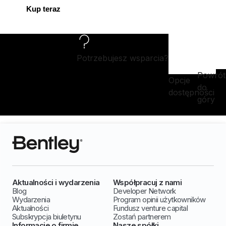
Kup teraz
Potrzebujesz wsparcia?
Powrót
Opcje
do
dostępności
góry
Aktualności i wydarzenia
Współpracuj z nami
Blog
Developer Network
Wydarzenia
Program opinii użytkowników
Aktualności
Fundusz venture capital
Subskrypcja biuletynu
Zostań partnerem
Informacje o firmie
Nasze spółki