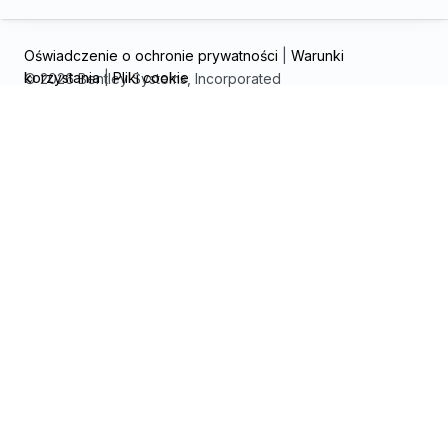
Oświadczenie o ochronie prywatności
|
Warunki
korzystania
|
Pliki cookie
© 2026 Bentley Systems, Incorporated