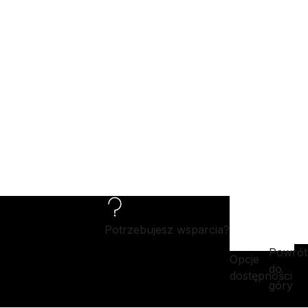
Potrzebujesz wsparcia?
Powrót
Opcje
do
dostępności
góry