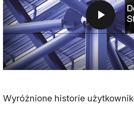
P
L
A
Wyróżnione historie użytkowni
Y