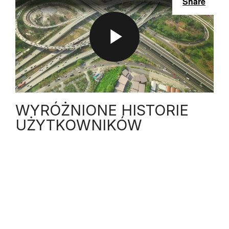
Share
P
L
WYRÓŻNIONE HISTORIE
UŻYTKOWNIKÓW
A
Y