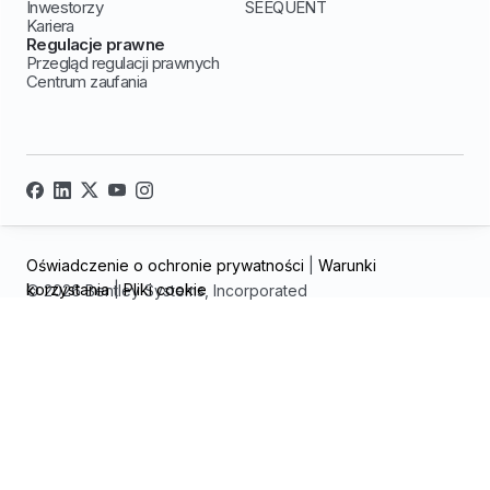
Inwestorzy
SEEQUENT
Kariera
Regulacje prawne
Przegląd regulacji prawnych
Centrum zaufania
Oświadczenie o ochronie prywatności
|
Warunki
korzystania
|
Pliki cookie
© 2026 Bentley Systems, Incorporated