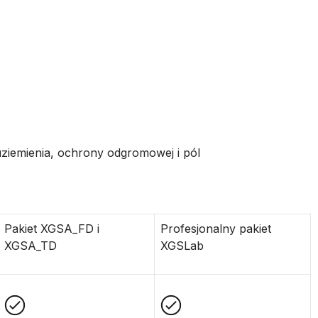
uziemienia, ochrony odgromowej i pól
Pakiet XGSA_FD i
Profesjonalny pakiet
XGSA_TD
XGSLab