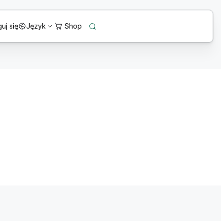
uj się
Język