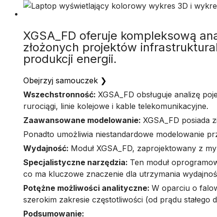
XGSA_FD oferuje kompleksową anal
złożonych projektów infrastruktura
produkcji energii.
Obejrzyj samouczek
❯
Wszechstronność:
XGSA_FD obsługuje analizę poje
rurociągi, linie kolejowe i kable telekomunikacyjne.
Zaawansowane modelowanie:
XGSA_FD posiada zi
Ponadto umożliwia niestandardowe modelowanie prz
Wydajność:
Moduł XGSA_FD, zaprojektowany z myślą
Specjalistyczne narzędzia:
Ten moduł oprogramowa
co ma kluczowe znaczenie dla utrzymania wydajnośc
Potężne możliwości analityczne:
W oparciu o falo
szerokim zakresie częstotliwości (od prądu stałego 
Podsumowanie: