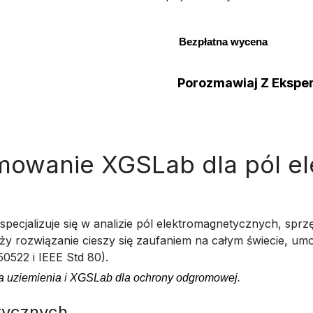
Bezpłatna wycena
Porozmawiaj Z Ekspe
mowanie XGSLab dla pól e
jalizuje się w analizie pól elektromagnetycznych, sprzęż
y rozwiązanie cieszy się zaufaniem na całym świecie, umo
522 i IEEE Std 80).
 uziemienia
i
XGSLab dla ochrony odgromowej
.
tycznych