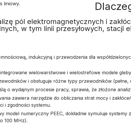
Dlacze
izę pól elektromagnetycznych i zakłó
lnych, w tym linii przesyłowych, stacji
mnościową, indukcyjną i przewodzenia dla współdzielonych 
ntegrowane wielowarstwowe i wielostrefowe modele gleby,
ewodników i obsługuje różne typy przewodników (pełne, 
 o wydajnym procesie pracy, sprawia, że złożone analizy
nia zawiera narzędzie do obliczania strat mocy i zakł
i i zgodności systemu.
wy model numeryczny PEEC, dokładnie symuluje systemy z 
do 100 MHz).