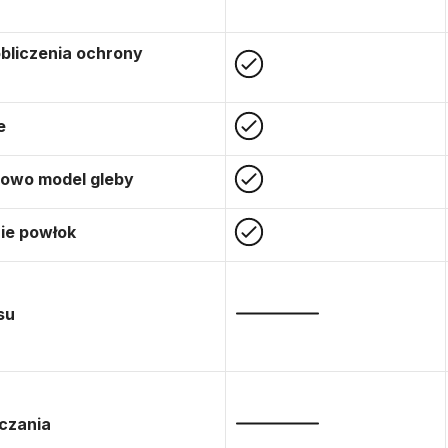
obliczenia ochrony
e
nowo model gleby
nie powłok
su
ączania