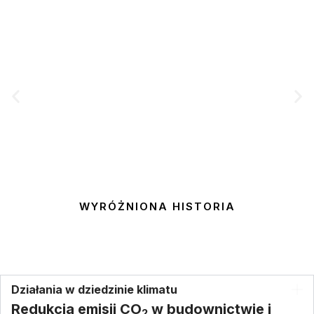
WYRÓŻNIONA HISTORIA
Silo AI Flow Do Optymalizacji Systemu
Rurociągu
Działania w dziedzinie klimatu
Redukcja emisji CO
w budownictwie i
2