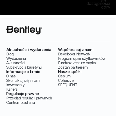
do
dostępności
góry
Aktualności i wydarzenia
Współpracuj z nami
Blog
Developer Network
Wydarzenia
Program opinii użytkowników
Aktualności
Fundusz venture capital
Subskrypcja biuletynu
Zostań partnerem
Informacje o firmie
Nasze spółki
O nas
Cesium
Skontaktuj się z nami
Cohesive
Inwestorzy
SEEQUENT
Kariera
Regulacje prawne
Przegląd regulacji prawnych
Centrum zaufania