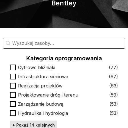
Bentley
Wyszukiwanie materiałów
Wyszukaj treść
Kategoria oprogramowania
Kategoria oprogramowania
Cyfrowe bliźniaki
(77)
Infrastruktura sieciowa
(67)
Realizacja projektów
(63)
Projektowanie dróg i terenu
(59)
Zarządzanie budową
(53)
Hydraulika i hydrologia
(53)
+ Pokaż 14 kolejnych