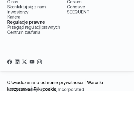
O nas
Cesium
Skontaktuj się z nami
Cohesive
Inwestorzy
SEEQUENT
Kariera
Regulacje prawne
Przegląd regulacji prawnych
Centrum zaufania
Oświadczenie o ochronie prywatności
|
Warunki
korzystania
|
Pliki cookie
© 2026 Bentley Systems, Incorporated